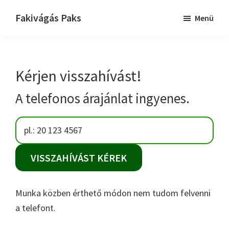
Skip
Ugrás
Fakivágás Paks
Menü
to
az
Fakivagas
main
elsődleges
Paks
content
oldalsávhoz
Kérjen visszahívást!
A telefonos árajánlat ingyenes.
Munka közben érthető módon nem tudom felvenni
a telefont.